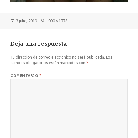
Publicado
Tamaño
3 julio, 2019
1000 × 1778
el
completo
Deja una respuesta
Tu dirección de correo electrónico no será publicada.
Los
campos obligatorios están marcados con
*
COMENTARIO
*