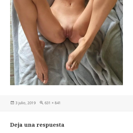
Publicado
Tamaño
3 julio, 2019
631 × 841
el
completo
Deja una respuesta