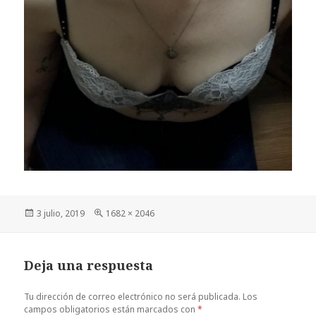
Publicado
Tamaño
3 julio, 2019
1682 × 2046
el
completo
Deja una respuesta
Tu dirección de correo electrónico no será publicada.
Los
campos obligatorios están marcados con
*