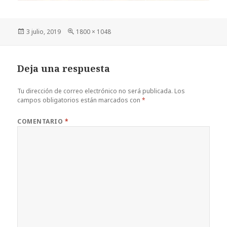
Publicado
Tamaño
3 julio, 2019
1800 × 1048
el
completo
Deja una respuesta
Tu dirección de correo electrónico no será publicada.
Los
campos obligatorios están marcados con
*
COMENTARIO
*