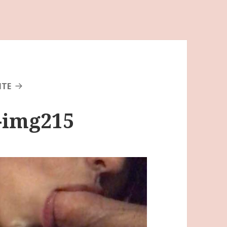
NTE
s-img215