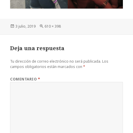
Publicado
Tamaño
3 julio, 2019
610 × 398
el
completo
Deja una respuesta
Tu dirección de correo electrónico no será publicada.
Los
campos obligatorios están marcados con
*
COMENTARIO
*