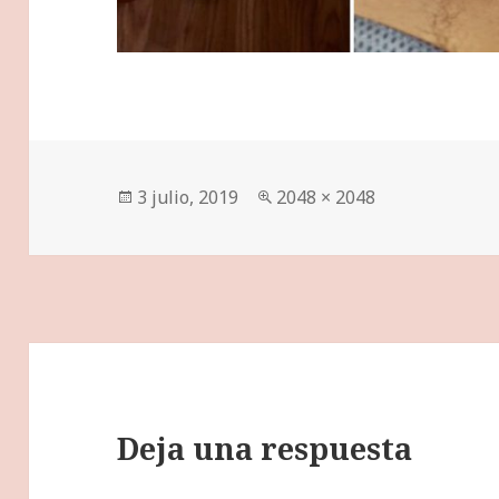
Publicado
Tamaño
3 julio, 2019
2048 × 2048
el
completo
Deja una respuesta