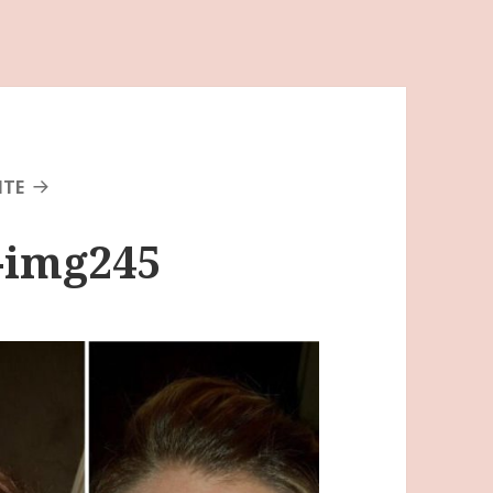
NTE
s-img245