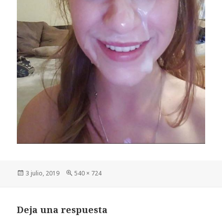
Publicado
Tamaño
3 julio, 2019
540 × 724
el
completo
Deja una respuesta