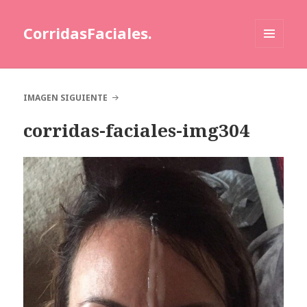
CorridasFaciales.
MENÚ
Y
WIDGETS
IMAGEN SIGUIENTE
corridas-faciales-img304