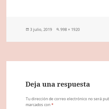
Publicado
Tamaño
3 julio, 2019
998 × 1920
el
completo
Deja una respuesta
Tu dirección de correo electrónico no será pub
marcados con
*