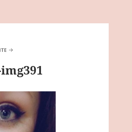
NTE
s-img391